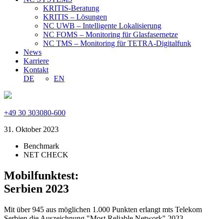
KRITIS-Beratung
KRITIS – Lösungen
NC UWB – Intelligente Lokalisierung
NC FOMS – Monitoring für Glasfasernetze
NC TMS – Monitoring für TETRA-Digitalfunk
News
Karriere
Kontakt
DE
EN
+49 30 303080-600
31. Oktober 2023
Benchmark
NET CHECK
Mobilfunktest:
Serbien 2023
Mit über 945 aus möglichen 1.000 Punkten erlangt mts Telekom
Serbien die Auszeichnung "Most Reliable Network" 2023