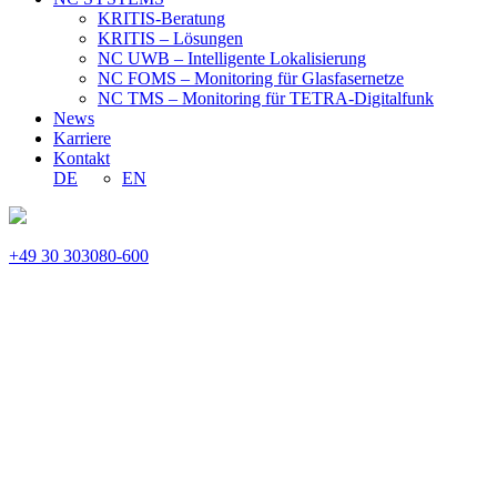
KRITIS-Beratung
KRITIS – Lösungen
NC UWB – Intelligente Lokalisierung
NC FOMS – Monitoring für Glasfasernetze
NC TMS – Monitoring für TETRA-Digitalfunk
News
Karriere
Kontakt
DE
EN
+49 30 303080-600