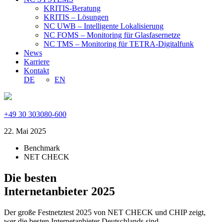
KRITIS-Beratung
KRITIS – Lösungen
NC UWB – Intelligente Lokalisierung
NC FOMS – Monitoring für Glasfasernetze
NC TMS – Monitoring für TETRA-Digitalfunk
News
Karriere
Kontakt
DE
EN
+49 30 303080-600
22. Mai 2025
Benchmark
NET CHECK
Die besten
Internetanbieter 2025
Der große Festnetztest 2025 von NET CHECK und CHIP zeigt,
wer die besten Internetanbieter Deutschlands sind