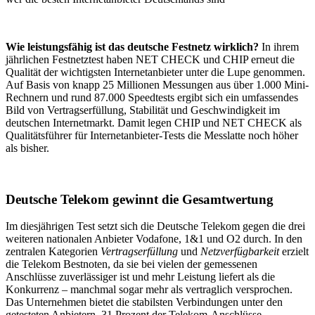
Wie leistungsfähig ist das deutsche Festnetz wirklich?
In ihrem
jährlichen Festnetztest haben NET CHECK und CHIP erneut die
Qualität der wichtigsten Internetanbieter unter die Lupe genommen.
Auf Basis von knapp 25 Millionen Messungen aus über 1.000 Mini-
Rechnern und rund 87.000 Speedtests ergibt sich ein umfassendes
Bild von Vertragserfüllung, Stabilität und Geschwindigkeit im
deutschen Internetmarkt. Damit legen CHIP und NET CHECK als
Qualitätsführer für Internetanbieter-Tests die Messlatte noch höher
als bisher.
Deutsche Telekom gewinnt die Gesamtwertung
Im diesjährigen Test setzt sich die Deutsche Telekom gegen die drei
weiteren nationalen Anbieter Vodafone, 1&1 und O2 durch. In den
zentralen Kategorien
Vertragserfüllung
und
Netzverfügbarkeit
erzielt
die Telekom Bestnoten, da sie bei vielen der gemessenen
Anschlüsse zuverlässiger ist und mehr Leistung liefert als die
Konkurrenz – manchmal sogar mehr als vertraglich versprochen.
Das Unternehmen bietet die stabilsten Verbindungen unter den
getesteten Anbietern. 31 Prozent der Telekom-Anschlüsse