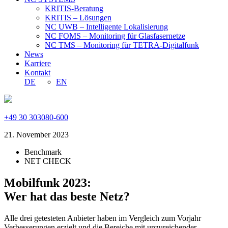
KRITIS-Beratung
KRITIS – Lösungen
NC UWB – Intelligente Lokalisierung
NC FOMS – Monitoring für Glasfasernetze
NC TMS – Monitoring für TETRA-Digitalfunk
News
Karriere
Kontakt
DE
EN
+49 30 303080-600
21. November 2023
Benchmark
NET CHECK
Mobilfunk 2023:
Wer hat das beste Netz?
Alle drei getesteten Anbieter haben im Vergleich zum Vorjahr
Verbesserungen erzielt und die Bereiche mit unzureichender