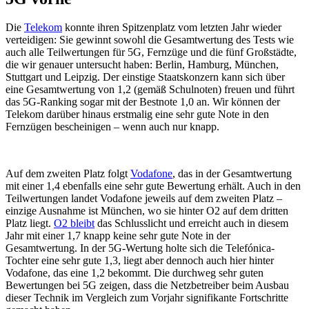
Die
Telekom
konnte ihren Spitzenplatz vom letzten Jahr wieder
verteidigen: Sie gewinnt sowohl die Gesamtwertung des Tests wie
auch alle Teilwertungen für 5G, Fernzüge und die fünf Großstädte,
die wir genauer untersucht haben: Berlin, Hamburg, München,
Stuttgart und Leipzig. Der einstige Staatskonzern kann sich über
eine Gesamtwertung von 1,2 (gemäß Schulnoten) freuen und führt
das 5G-Ranking sogar mit der Bestnote 1,0 an. Wir können der
Telekom darüber hinaus erstmalig eine sehr gute Note in den
Fernzügen bescheinigen – wenn auch nur knapp.
Auf dem zweiten Platz folgt
Vodafone
, das in der Gesamtwertung
mit einer 1,4 ebenfalls eine sehr gute Bewertung erhält. Auch in den
Teilwertungen landet Vodafone jeweils auf dem zweiten Platz –
einzige Ausnahme ist München, wo sie hinter O2 auf dem dritten
Platz liegt.
O2 bleibt
das Schlusslicht und erreicht auch in diesem
Jahr mit einer 1,7 knapp keine sehr gute Note in der
Gesamtwertung. In der 5G-Wertung holte sich die Telefónica-
Tochter eine sehr gute 1,3, liegt aber dennoch auch hier hinter
Vodafone, das eine 1,2 bekommt. Die durchweg sehr guten
Bewertungen bei 5G zeigen, dass die Netzbetreiber beim Ausbau
dieser Technik im Vergleich zum Vorjahr signifikante Fortschritte