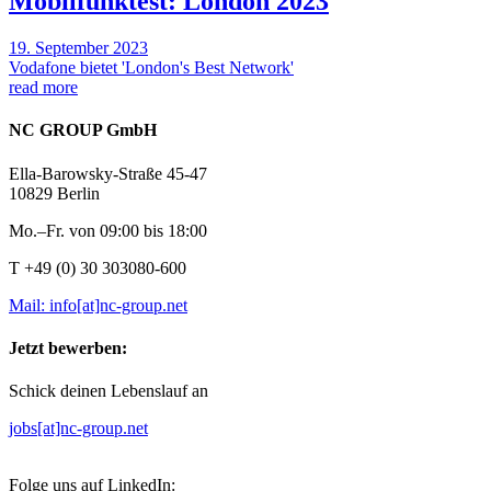
Mobilfunktest: London 2023
19. September 2023
Vodafone bietet 'London's Best Network'
read more
NC GROUP GmbH
Ella-Barowsky-Straße 45-47
10829 Berlin
Mo.–Fr. von 09:00 bis 18:00
T +49 (0) 30 303080-600
Mail: info[at]nc-group.net
Jetzt bewerben:
Schick deinen Lebenslauf an
jobs[at]nc-group.net
Folge uns auf LinkedIn: